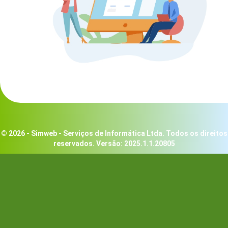
© 2026 - Simweb - Serviços de Informática Ltda. Todos os direitos
reservados. Versão: 2025.1.1.20805